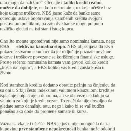
ratu mogu da izdržim?” Gledajte i
koliki kredit realno
možete da dobijete
, na koju nekretninu, uz koje učešće i uz
koje ukupne troškove. NBS jasno kaže da banke same
određuju uslove odobravanja stambenih kredita svojom
poslovnom politikom, pa zato dve banke mogu potpuno
različito gledati na isti stan i istog kupca.
Ono što morate upoređivati nije samo nominalna kamata, nego
EKS — efektivna kamatna stopa
. NBS objašnjava da EKS
pokazuje stvarnu cenu kredita jer uključuje poznate novčane
tokove i troškove povezane sa korišćenjem finansijske usluge.
Prosto rečeno: nominalna kamata vam govori koliko kredit
„košta na papiru”, a EKS koliko vas kredit zaista košta u
životu.
Kod stambenih kredita dodatno obratite pažnju na činjenicu da
su oni u Srbiji često indeksirani valutnom klauzulom: kredit se
isplaćuje i otplaćuje u dinarima, ali se obaveze usklađuju sa
valutom za koju je kredit vezan. To znači da nije dovoljno da
gledate samo današnju ratu, nego i kako bi se vaš budžet
ponašao ako dođe do promene kamate ili kursa.
Važna stavka je i učešće. NBS je još ranije omogućila da za
kupovinu
prve stambene nepokretnosti
banka može odobriti