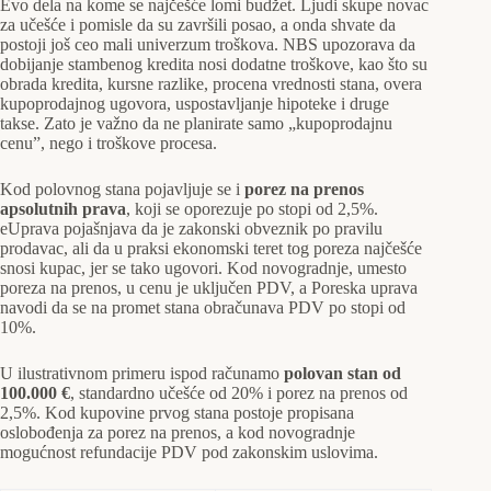
Evo dela na kome se najčešće lomi budžet. Ljudi skupe novac
za učešće i pomisle da su završili posao, a onda shvate da
postoji još ceo mali univerzum troškova. NBS upozorava da
dobijanje stambenog kredita nosi dodatne troškove, kao što su
obrada kredita, kursne razlike, procena vrednosti stana, overa
kupoprodajnog ugovora, uspostavljanje hipoteke i druge
takse. Zato je važno da ne planirate samo „kupoprodajnu
cenu”, nego i troškove procesa.
Kod polovnog stana pojavljuje se i
porez na prenos
apsolutnih prava
, koji se oporezuje po stopi od 2,5%.
eUprava pojašnjava da je zakonski obveznik po pravilu
prodavac, ali da u praksi ekonomski teret tog poreza najčešće
snosi kupac, jer se tako ugovori. Kod novogradnje, umesto
poreza na prenos, u cenu je uključen PDV, a Poreska uprava
navodi da se na promet stana obračunava PDV po stopi od
10%.
U ilustrativnom primeru ispod računamo
polovan stan od
100.000 €
, standardno učešće od 20% i porez na prenos od
2,5%. Kod kupovine prvog stana postoje propisana
oslobođenja za porez na prenos, a kod novogradnje
mogućnost refundacije PDV pod zakonskim uslovima.