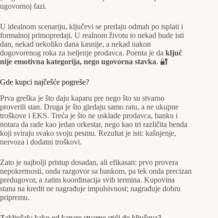
ugovornoj fazi.
U idealnom scenariju, ključevi se predaju odmah po isplati i
formalnoj primopredaji. U realnom životu to nekad bude isti
dan, nekad nekoliko dana kasnije, a nekad nakon
dogovorenog roka za iseljenje prodavca. Poenta je da
ključ
nije emotivna kategorija, nego ugovorna stavka
. 🔐
Gde kupci najčešće pogreše?
Prva greška je što daju kaparu pre nego što su stvarno
proverili stan. Druga je što gledaju samo ratu, a ne ukupne
troškove i EKS. Treća je što ne usklade prodavca, banku i
notara da rade kao jedan orkestar, nego kao tri različita benda
koji sviraju svako svoju pesmu. Rezultat je isti: kašnjenje,
nervoza i dodatni troškovi.
Zato je najbolji pristup dosadan, ali efikasan: prvo provera
nepokretnosti, onda razgovor sa bankom, pa tek onda precizan
predugovor, a zatim koordinacija svih termina. Kupovina
stana na kredit ne nagrađuje impulsivnost; nagrađuje dobru
pripremu.
Zaključak: kako od kapare stvarno stići do ključeva?