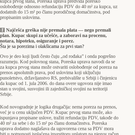
kupca prvog stana, Poreska uprava predviđa poresko
oslobođenje odnosno refundaciju PDV do 40 m² za kupca, uz
dodatnih do 15 m² po članu porodičnog domaćinstva, pod
propisanim uslovima.
🧮
Najčešća greška nije premala plata — nego premali
plan. Kupac skupi za učešće, a zaboravi na procenu,
notara, hipoteku, osiguranje i porez.
Šta je sa porezima i olakšicama za prvi stan?
Ovo je deo koji ljudi često čuju „od rođaka” i onda pogrešno
razumeju. Kod polovnog stana, Poreska uprava navodi da se
za kupca prvog stana može ostvariti oslobođenje od poreza na
prenos apsolutnih prava, pod uslovima koji uključuju
punoletstvo, državljanstvo RS, prebivalište u Srbiji i činjenicu
da kupac od 1. jula 2006. do dana overe ugovora nije imao
stan u svojini, susvojini ili zajedničkoj svojini na teritoriji
Srbije.
Kod novogradnje je logika drugačija: nema poreza na prenos,
već je u cenu uključen PDV. Kupac prvog stana može, ako
ispunjava propisane uslove, tražiti refundaciju PDV, takođe do
40 m² za sebe i do 15 m² po članu domaćinstva. Poreska
uprava dodatno naglašava da ugovorena cena sa PDV mora
biti u potpunosti isplaćena investitoru uplatom na njegov račun