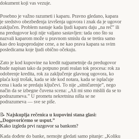
dokument koji vas vezuje.
Posebno je važno razumeti i kaparu. Pravno gledano, kapara
je sredstvo obezbeđenja izvršenja ugovora i znak da je ugovor
zaključen. Problem nastaje kada ljudi kaparu daju „na reč” ili
na predugovor koji nije valjano sastavljen: tada ono što su
nazvali kaparom može u pravnom smislu da se tretira samo
kao deo kupoprodajne cene, a ne kao prava kapara sa svim
posledicama koje ljudi obično očekuju.
Zato je kod kupovine na kredit najpametnije da predugovor
bude napisan tako da potpuno prati realan tok procesa: rok za
odobrenje kredita, rok za zaključenje glavnog ugovora, ko
plaća koji trošak, kada se ide kod notara, kada se isplaćuje
cena i kada se predaju ključevi. To nije „sitničarenje”, nego
način da se izbegne čuvena scena: „Ali mi smo mislili da se to
podrazumeva.” U prometu nekretnina ništa se ne
podrazumeva — sve se piše.
📝
Najskuplja rečenica u kupovini stana glasi:
„Dogovorićemo se usput.”
Kako izgleda prvi razgovor sa bankom?
Kada dođete do banke, nemojte gledati samo pitanje: „Koliku