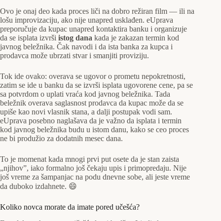
Ovo je onaj deo kada proces liči na dobro režiran film — ili na
lošu improvizaciju, ako nije unapred usklađen. eUprava
preporučuje da kupac unapred kontaktira banku i organizuje
da se isplata izvrši
istog dana
kada je zakazan termin kod
javnog beležnika. Čak navodi i da ista banka za kupca i
prodavca može ubrzati stvar i smanjiti proviziju.
Tok ide ovako: overava se ugovor o prometu nepokretnosti,
zatim se ide u banku da se izvrši isplata ugovorene cene, pa se
sa potvrdom o uplati vraća kod javnog beležnika. Tada
beležnik overava saglasnost prodavca da kupac može da se
upiše kao novi vlasnik stana, a dalji postupak vodi sam.
eUprava posebno naglašava da je važno da isplata i termin
kod javnog beležnika budu u istom danu, kako se ceo proces
ne bi produžio za dodatnih mesec dana.
To je momenat kada mnogi prvi put osete da je stan zaista
„njihov”, iako formalno još čekaju upis i primopredaju. Nije
još vreme za šampanjac na podu dnevne sobe, ali jeste vreme
da duboko izdahnete. 😄
Koliko novca morate da imate pored učešća?