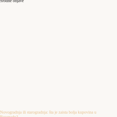
Srodne objave
Novogradnja ili starogradnja: šta je zaista bolja kupovina u
Beogradu?