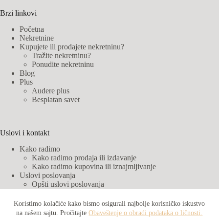
Brzi linkovi
Početna
Nekretnine
Kupujete ili prodajete nekretninu?
Tražite nekretninu?
Ponudite nekretninu
Blog
Plus
Audere plus
Besplatan savet
Uslovi i kontakt
Kako radimo
Kako radimo prodaja ili izdavanje
Kako radimo kupovina ili iznajmljivanje
Uslovi poslovanja
Opšti uslovi poslovanja
Cenovnik
Obaveštenje o obradi podataka o ličnosti
Koristimo kolačiće kako bismo osigurali najbolje korisničko iskustvo
Audere partneri
na našem sajtu. Pročitajte
Obaveštenje o obradi podataka o ličnosti.