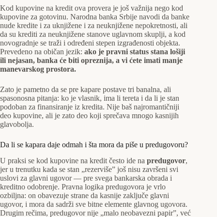
Kod kupovine na kredit ova provera je još važnija nego kod
kupovine za gotovinu. Narodna banka Srbije navodi da banke
nude kredite i za uknjižene i za neuknjižene nepokretnosti, ali
da su krediti za neuknjižene stanove uglavnom skuplji, a kod
novogradnje se traži i određeni stepen izgrađenosti objekta.
Prevedeno na običan jezik:
ako je pravni status stana lošiji
ili nejasan, banka će biti opreznija, a vi ćete imati manje
manevarskog prostora.
Zato je pametno da se pre kapare postave tri banalna, ali
spasonosna pitanja: ko je vlasnik, ima li tereta i da li je stan
podoban za finansiranje iz kredita. Nije baš najromantičniji
deo kupovine, ali je zato deo koji sprečava mnogo kasnijih
glavobolja.
Da li se kapara daje odmah i šta mora da piše u predugovoru?
U praksi se kod kupovine na kredit često ide na
predugovor
,
jer u trenutku kada se stan „rezerviše” još nisu završeni svi
uslovi za glavni ugovor — pre svega bankarska obrada i
kreditno odobrenje. Pravna logika predugovora je vrlo
ozbiljna: on obavezuje strane da kasnije zaključe glavni
ugovor, i mora da sadrži sve bitne elemente glavnog ugovora.
Drugim rečima, predugovor nije „malo neobavezni papir”, već