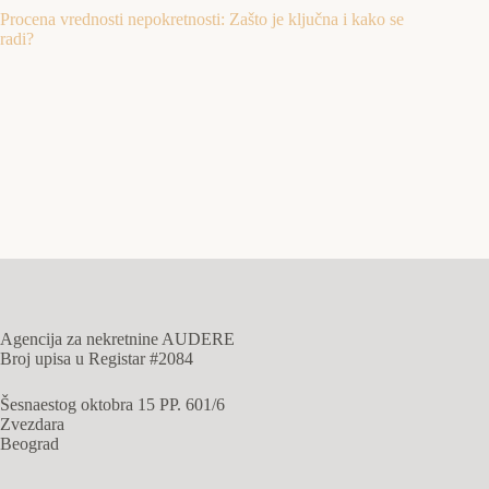
Procena vrednosti nepokretnosti: Zašto je ključna i kako se
radi?
Agencija za nekretnine AUDERE
Broj upisa u Registar #2084
Šesnaestog oktobra 15 PP. 601/6
Zvezdara
Beograd