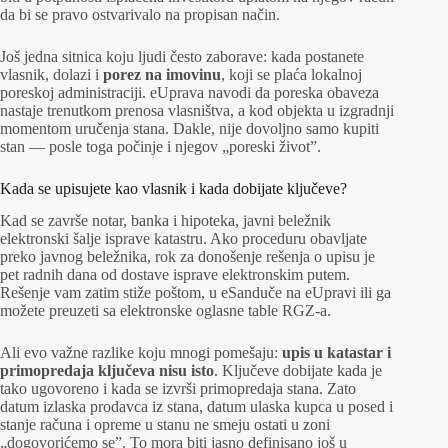
da bi se pravo ostvarivalo na propisan način.
Još jedna sitnica koju ljudi često zaborave: kada postanete
vlasnik, dolazi i
porez na imovinu
, koji se plaća lokalnoj
poreskoj administraciji. eUprava navodi da poreska obaveza
nastaje trenutkom prenosa vlasništva, a kod objekta u izgradnji
momentom uručenja stana. Dakle, nije dovoljno samo kupiti
stan — posle toga počinje i njegov „poreski život”.
Kada se upisujete kao vlasnik i kada dobijate ključeve?
Kad se završe notar, banka i hipoteka, javni beležnik
elektronski šalje isprave katastru. Ako proceduru obavljate
preko javnog beležnika, rok za donošenje rešenja o upisu je
pet radnih dana od dostave isprave elektronskim putem.
Rešenje vam zatim stiže poštom, u eSanduče na eUpravi ili ga
možete preuzeti sa elektronske oglasne table RGZ-a.
Ali evo važne razlike koju mnogi pomešaju:
upis u katastar i
primopredaja ključeva nisu isto
. Ključeve dobijate kada je
tako ugovoreno i kada se izvrši primopredaja stana. Zato
datum izlaska prodavca iz stana, datum ulaska kupca u posed i
stanje računa i opreme u stanu ne smeju ostati u zoni
„dogovorićemo se”. To mora biti jasno definisano još u