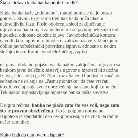
Šta se dešava kada banka odobri kredit?
Kada banka kaže „odobreno”, mnogi pomisle da je posao
gotov. U stvari, to je samo trenutak kada priča ulazi u
najosetljiviju fazu. Posle odobrenja sledi zaključivanje
ugovora sa bankom, a zatim termin kod javnog beležnika radi
hipoteke, odnosno založne izjave. Javnobeležnička komora
navodi da se ugovori o hipoteci i založne izjave zaključuju u
obliku javnobeležnički potvrđene isprave, odnosno u nekim
slučajevima u formi javnobeležničkog zapisa.
eUprava dodatno pojašnjava da nakon zaključenja ugovora sa
bankom javni beležnik sastavlja ugovor o hipoteci ili založnu
izjavu, i dostavlja ga RGZ-u kroz eŠalter. U praksi to znači da
se banka ne oslanja na „časnu pionirsku” da ćete vraćati
kredit, već upisuje svoje obezbeđenje na stanu koji kupujete.
Tek nakon uspostavljanja hipoteke banka pušta sredstva.
Drugim rečima:
banka ne plaća zato što vas voli, nego zato
što je pravno obezbeđena
. I to je potpuno normalno.
Hipoteka je standardni deo ovog procesa, a ne znak da radite
nešto sumnjivo.
Kako izgleda dan overe i isplate?