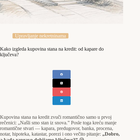
Upravljanje nekretninama
Kako izgleda kupovina stana na kredit: od kapare do
ključeva?
Kupovina stana na kredit zvuči romantično samo u prvoj
rečenici: „Našli smo stan iz snova.” Posle toga kreću manje
romantične stvari — kapara, predugovor, banka, procena,
notar, hipoteka, katastar, porezi i ono večito pitanje:
„Dobro,
a kada zapravo dobijamo ključeve?”
😅