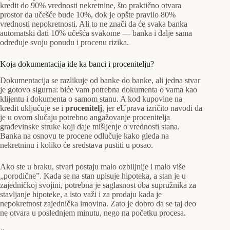
kredit do 90% vrednosti nekretnine, što praktično otvara
prostor da učešće bude 10%, dok je opšte pravilo 80%
vrednosti nepokretnosti. Ali to ne znači da će svaka banka
automatski dati 10% učešća svakome — banka i dalje sama
određuje svoju ponudu i procenu rizika.
Koja dokumentacija ide ka banci i procenitelju?
Dokumentacija se razlikuje od banke do banke, ali jedna stvar
je gotovo sigurna: biće vam potrebna dokumenta o vama kao
klijentu i dokumenta o samom stanu. A kod kupovine na
kredit uključuje se i
procenitelj
, jer eUprava izričito navodi da
je u ovom slučaju potrebno angažovanje procenitelja
građevinske struke koji daje mišljenje o vrednosti stana.
Banka na osnovu te procene odlučuje kako gleda na
nekretninu i koliko će sredstava pustiti u posao.
Ako ste u braku, stvari postaju malo ozbiljnije i malo više
„porodične”. Kada se na stan upisuje hipoteka, a stan je u
zajedničkoj svojini, potrebna je saglasnost oba supružnika za
stavljanje hipoteke, a isto važi i za prodaju kada je
nepokretnost zajednička imovina. Zato je dobro da se taj deo
ne otvara u poslednjem minutu, nego na početku procesa.