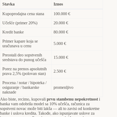
Stavka
Iznos
Kupoprodajna cena stana
100.000 €
Učešće (primer 20%)
20.000 €
Kredit banke
80.000 €
Primer kapare koja se
5.000 €
uračunava u cenu
Preostali deo sopstvenih
15.000 €
sredstava do punog učešća
Porez na prenos apsolutnih
2.500 €
prava 2,5% (polovan stan)
Procena / notar / hipoteka /
osiguranje / bankarske
promenljivo
naknade
Ako biste, recimo, kupovali
prvu stambenu nepokretnost
i
banka vam odobrila model sa 10% učešća, računica za
sopstveni novac može biti lakša — ali to zavisi od konkretne
banke i uslova kredita. Takođe, ako ispunjavate uslove za