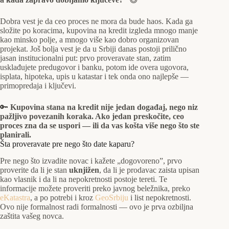
Dobra vest je da ceo proces ne mora da bude haos. Kada ga
složite po koracima, kupovina na kredit izgleda mnogo manje
kao minsko polje, a mnogo više kao dobro organizovan
projekat. Još bolja vest je da u Srbiji danas postoji prilično
jasan institucionalni put: prvo proveravate stan, zatim
usklađujete predugovor i banku, potom ide overa ugovora,
isplata, hipoteka, upis u katastar i tek onda ono najlepše —
primopredaja i ključevi.
🔑
Kupovina stana na kredit nije jedan događaj, nego niz
pažljivo povezanih koraka. Ako jedan preskočite, ceo
proces zna da se uspori — ili da vas košta više nego što ste
planirali.
Šta proveravate pre nego što date kaparu?
Pre nego što izvadite novac i kažete „dogovoreno”, prvo
proverite da li je stan
uknjižen
, da li je prodavac zaista upisan
kao vlasnik i da li na nepokretnosti postoje tereti. Te
informacije možete proveriti preko javnog beležnika, preko
eKatastra
, a po potrebi i kroz
GeoSrbiju
i list nepokretnosti.
Ovo nije formalnost radi formalnosti — ovo je prva ozbiljna
zaštita vašeg novca.