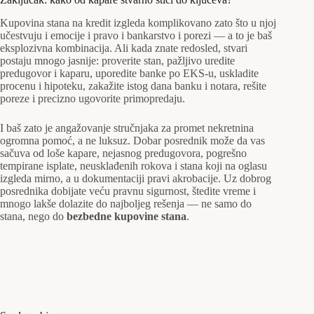
Kupovina stana na kredit izgleda komplikovano zato što u njoj
učestvuju i emocije i pravo i bankarstvo i porezi — a to je baš
eksplozivna kombinacija. Ali kada znate redosled, stvari
postaju mnogo jasnije: proverite stan, pažljivo uredite
predugovor i kaparu, uporedite banke po EKS-u, uskladite
procenu i hipoteku, zakažite istog dana banku i notara, rešite
poreze i precizno ugovorite primopredaju.
I baš zato je angažovanje stručnjaka za promet nekretnina
ogromna pomoć, a ne luksuz. Dobar posrednik može da vas
sačuva od loše kapare, nejasnog predugovora, pogrešno
tempirane isplate, neusklađenih rokova i stana koji na oglasu
izgleda mirno, a u dokumentaciji pravi akrobacije. Uz dobrog
posrednika dobijate veću pravnu sigurnost, štedite vreme i
mnogo lakše dolazite do najboljeg rešenja — ne samo do
stana, nego do
bezbedne kupovine stana
.