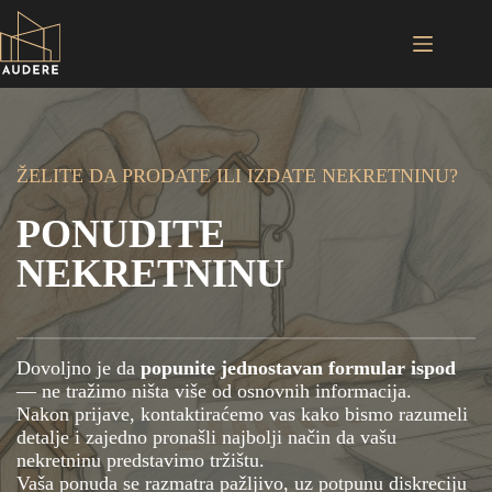
Skip
to
content
ŽELITE DA PRODATE ILI IZDATE NEKRETNINU?
PONUDITE
NEKRETNINU
Dovoljno je da
popunite jednostavan formular ispod
— ne tražimo ništa više od osnovnih informacija.
Nakon prijave, kontaktiraćemo vas kako bismo razumeli
detalje i zajedno pronašli najbolji način da vašu
nekretninu predstavimo tržištu.
Vaša ponuda se razmatra pažljivo, uz potpunu diskreciju