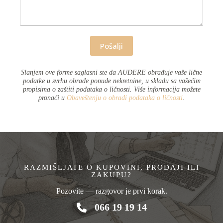
Pošalji
Slanjem ove forme saglasni ste da AUDERE obrađuje vaše lične
podatke u svrhu obrade ponude nekretnine, u skladu sa važećim
propisima o zaštiti podataka o ličnosti. Više informacija možete
pronaći u
Obaveštenju o obradi podataka o ličnosti
.
RAZMIŠLJATE O KUPOVINI, PRODAJI ILI
ZAKUPU?
Pozovite — razgovor je prvi korak.
066 19 19 14