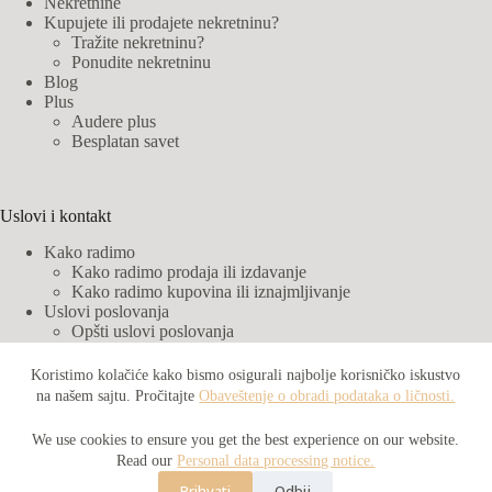
Nekretnine
Kupujete ili prodajete nekretninu?
Tražite nekretninu?
Ponudite nekretninu
Blog
Plus
Audere plus
Besplatan savet
Uslovi i kontakt
Kako radimo
Kako radimo prodaja ili izdavanje
Kako radimo kupovina ili iznajmljivanje
Uslovi poslovanja
Opšti uslovi poslovanja
Cenovnik
Obaveštenje o obradi podataka o ličnosti
Koristimo kolačiće kako bismo osigurali najbolje korisničko iskustvo
Audere partneri
na našem sajtu. Pročitajte
Obaveštenje o obradi podataka o ličnosti.
Kontakt
We use cookies to ensure you get the best experience on our website.
© Agencija za nekretnine Audere | Sva prava zadržana
Read our
Personal data processing notice.
Prihvati
Odbij