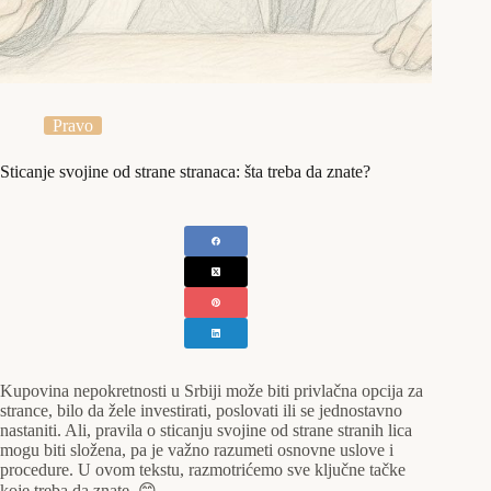
Pravo
Sticanje svojine od strane stranaca: šta treba da znate?
Kupovina nepokretnosti u Srbiji može biti privlačna opcija za
strance, bilo da žele investirati, poslovati ili se jednostavno
nastaniti. Ali, pravila o sticanju svojine od strane stranih lica
mogu biti složena, pa je važno razumeti osnovne uslove i
procedure. U ovom tekstu, razmotrićemo sve ključne tačke
koje treba da znate. 😊