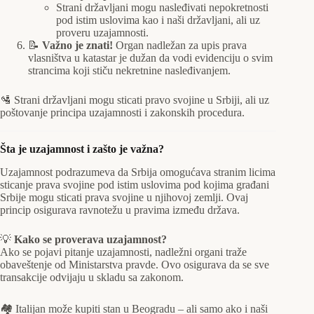
Strani državljani mogu nasleđivati nepokretnosti
pod istim uslovima kao i naši državljani, ali uz
proveru uzajamnosti.
📝
Važno je znati!
Organ nadležan za upis prava
vlasništva u katastar je dužan da vodi evidenciju o svim
strancima koji stiču nekretnine nasleđivanjem.
🛂 Strani državljani mogu sticati pravo svojine u Srbiji, ali uz
poštovanje principa uzajamnosti i zakonskih procedura.
Šta je uzajamnost i zašto je važna?
Uzajamnost podrazumeva da Srbija omogućava stranim licima
sticanje prava svojine pod istim uslovima pod kojima građani
Srbije mogu sticati prava svojine u njihovoj zemlji. Ovaj
princip osigurava ravnotežu u pravima između država.
💡
Kako se proverava uzajamnost?
Ako se pojavi pitanje uzajamnosti, nadležni organi traže
obaveštenje od Ministarstva pravde. Ovo osigurava da se sve
transakcije odvijaju u skladu sa zakonom.
🏘️ Italijan može kupiti stan u Beogradu – ali samo ako i naši