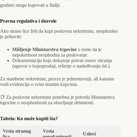
građani mogu kupovati u Italiji.
Pravna regulativa i dozvole
Ako strano lice želi da kupi poslovnu nekretninu, neophodno
je pribaviti:
Mišljenje Ministarstva trgovine
o tome da je
nepokretnost neophodna za poslovanje.
Dokumentaciju koja dokazuje pravni osnov sticanja
(ugovor o kupoprodaji, rešenje o nasleđivanju itd.).
Za stambene nekretnine, proces je jednostavniji, ali katastar
vodi evidenciju o svim stranim kupcima.
📑 Za poslovne nekretnine potrebna je potvrda Ministarstva
trgovine o neophodnosti za obavljanje delatnosti.
Tabela: Ko može kupiti šta?
Vrsta stranog
Vrsta
Uslovi
lica
nepokretnosti