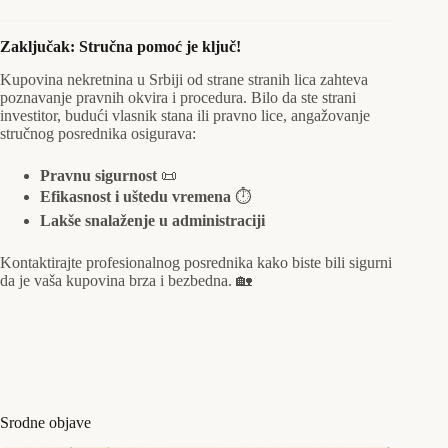
Zaključak: Stručna pomoć je ključ!
Kupovina nekretnina u Srbiji od strane stranih lica zahteva
poznavanje pravnih okvira i procedura. Bilo da ste strani
investitor, budući vlasnik stana ili pravno lice, angažovanje
stručnog posrednika osigurava:
Pravnu sigurnost
📜
Efikasnost i uštedu vremena
⏱️
Lakše snalaženje u administraciji
Kontaktirajte profesionalnog posrednika kako biste bili sigurni
da je vaša kupovina brza i bezbedna. 🏡
Srodne objave