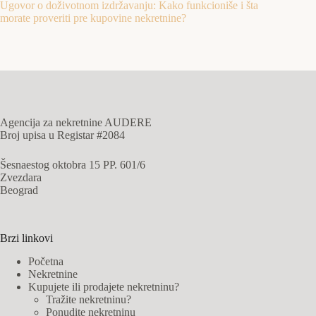
Ugovor o doživotnom izdržavanju: Kako funkcioniše i šta
morate proveriti pre kupovine nekretnine?
Agencija za nekretnine AUDERE
Broj upisa u Registar #2084
Šesnaestog oktobra 15 PP. 601/6
Zvezdara
Beograd
Brzi linkovi
Početna
Nekretnine
Kupujete ili prodajete nekretninu?
Tražite nekretninu?
Ponudite nekretninu