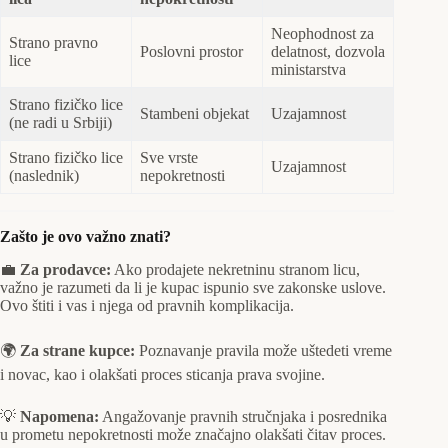
Neophodnost za
Strano pravno
Poslovni prostor
delatnost, dozvola
lice
ministarstva
Strano fizičko lice
Stambeni objekat
Uzajamnost
(ne radi u Srbiji)
Strano fizičko lice
Sve vrste
Uzajamnost
(naslednik)
nepokretnosti
Zašto je ovo važno znati?
💼
Za prodavce:
Ako prodajete nekretninu stranom licu,
važno je razumeti da li je kupac ispunio sve zakonske uslove.
Ovo štiti i vas i njega od pravnih komplikacija.
🌍
Za strane kupce:
Poznavanje pravila može uštedeti vreme
i novac, kao i olakšati proces sticanja prava svojine.
💡
Napomena:
Angažovanje pravnih stručnjaka i posrednika
u prometu nepokretnosti može značajno olakšati čitav proces.