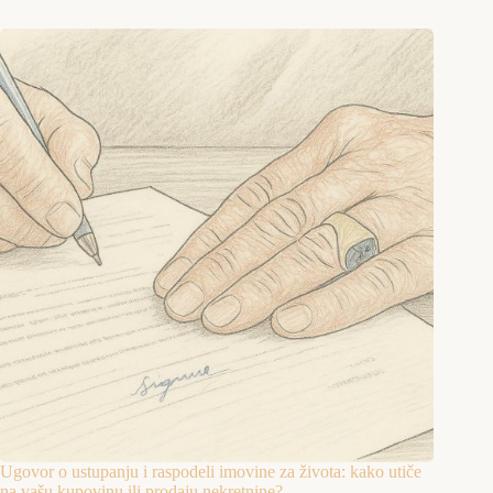
Ugovor o ustupanju i raspodeli imovine za života: kako utiče
na vašu kupovinu ili prodaju nekretnine?