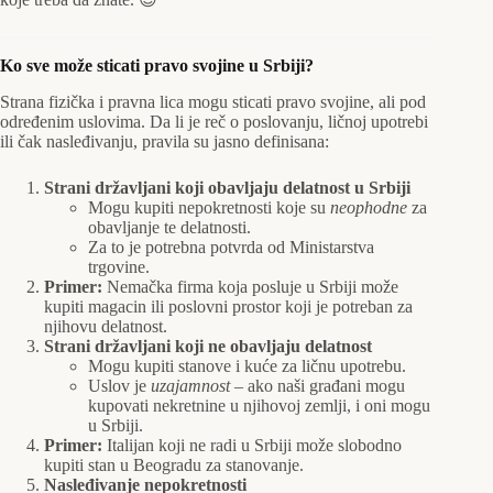
Ko sve može sticati pravo svojine u Srbiji?
Strana fizička i pravna lica mogu sticati pravo svojine, ali pod
određenim uslovima. Da li je reč o poslovanju, ličnoj upotrebi
ili čak nasleđivanju, pravila su jasno definisana:
Strani državljani koji obavljaju delatnost u Srbiji
Mogu kupiti nepokretnosti koje su
neophodne
za
obavljanje te delatnosti.
Za to je potrebna potvrda od Ministarstva
trgovine.
Primer:
Nemačka firma koja posluje u Srbiji može
kupiti magacin ili poslovni prostor koji je potreban za
njihovu delatnost.
Strani državljani koji ne obavljaju delatnost
Mogu kupiti stanove i kuće za ličnu upotrebu.
Uslov je
uzajamnost
– ako naši građani mogu
kupovati nekretnine u njihovoj zemlji, i oni mogu
u Srbiji.
Primer:
Italijan koji ne radi u Srbiji može slobodno
kupiti stan u Beogradu za stanovanje.
Nasleđivanje nepokretnosti