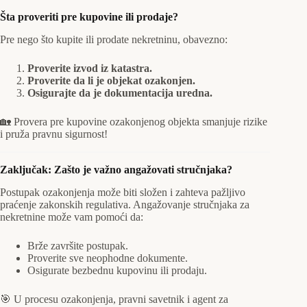
Šta proveriti pre kupovine ili prodaje?
Pre nego što kupite ili prodate nekretninu, obavezno:
Proverite izvod iz katastra.
Proverite da li je objekat ozakonjen.
Osigurajte da je dokumentacija uredna.
🏡 Provera pre kupovine ozakonjenog objekta smanjuje rizike
i pruža pravnu sigurnost!
Zaključak: Zašto je važno angažovati stručnjaka?
Postupak ozakonjenja može biti složen i zahteva pažljivo
praćenje zakonskih regulativa. Angažovanje stručnjaka za
nekretnine može vam pomoći da:
Brže završite postupak.
Proverite sve neophodne dokumente.
Osigurate bezbednu kupovinu ili prodaju.
🎯 U procesu ozakonjenja, pravni savetnik i agent za