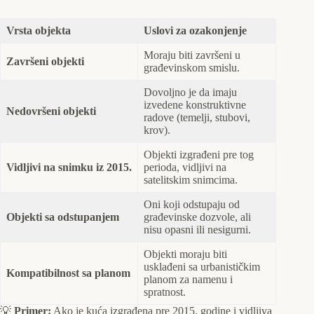
Vrsta objekta
Uslovi za ozakonjenje
Moraju biti završeni u
Završeni objekti
građevinskom smislu.
Dovoljno je da imaju
izvedene konstruktivne
Nedovršeni objekti
radove (temelji, stubovi,
krov).
Objekti izgrađeni pre tog
Vidljivi na snimku iz 2015.
perioda, vidljivi na
satelitskim snimcima.
Oni koji odstupaju od
Objekti sa odstupanjem
građevinske dozvole, ali
nisu opasni ili nesigurni.
Objekti moraju biti
usklađeni sa urbanističkim
Kompatibilnost sa planom
planom za namenu i
spratnost.
💡
Primer:
Ako je kuća izgrađena pre 2015. godine i vidljiva