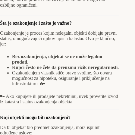
ozbiljno ograničeni.
Šta je ozakonjenje i zašto je važno?
Ozakonjenje je proces kojim nelegalni objekti dobijaju pravni
status, omogućavajući njihov upis u katastar. Ovo je ključno,
jer:
Bez ozakonjenja, objekat se ne može legalno
prodati.
Kupci često ne žele da preuzmu rizik neregularnosti.
Ozakonjenjem vlasnik stiče pravo svojine, što otvara
mogućnost za hipoteku, osiguranje i priključenje na
infrastrukturu. 🏡
🔑 Ako kupujete ili prodajete nekretninu, uvek proverite izvod
iz katastra i status ozakonjenja objekta.
Koji objekti mogu biti ozakonjeni?
Da bi objekat bio predmet ozakonjenja, mora ispuniti
određene uslove: