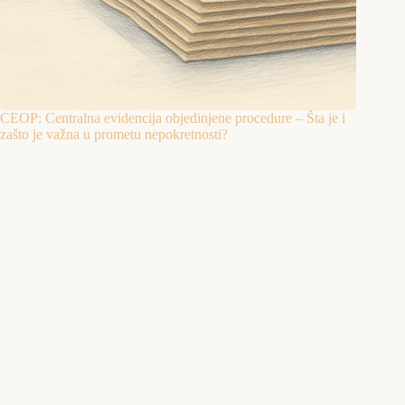
CEOP: Centralna evidencija objedinjene procedure – Šta je i
zašto je važna u prometu nepokretnosti?