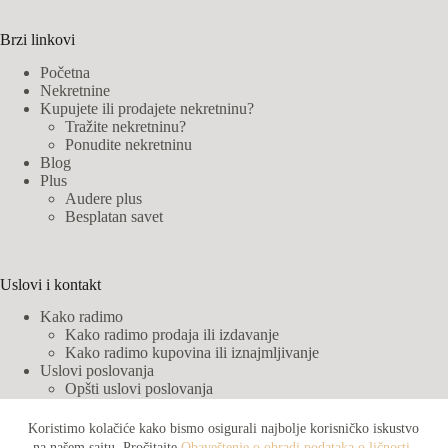
Brzi linkovi
Početna
Nekretnine
Kupujete ili prodajete nekretninu?
Tražite nekretninu?
Ponudite nekretninu
Blog
Plus
Audere plus
Besplatan savet
Uslovi i kontakt
Kako radimo
Kako radimo prodaja ili izdavanje
Kako radimo kupovina ili iznajmljivanje
Uslovi poslovanja
Opšti uslovi poslovanja
Cenovnik
Obaveštenje o obradi podataka o ličnosti
Koristimo kolačiće kako bismo osigurali najbolje korisničko iskustvo
Audere partneri
na našem sajtu. Pročitajte
Obaveštenje o obradi podataka o ličnosti.