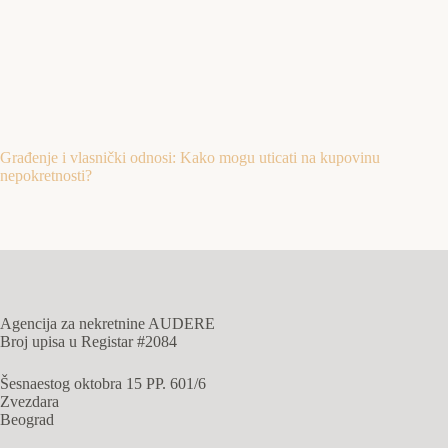
Građenje i vlasnički odnosi: Kako mogu uticati na kupovinu
nepokretnosti?
Agencija za nekretnine AUDERE
Broj upisa u Registar #2084
Šesnaestog oktobra 15 PP. 601/6
Zvezdara
Beograd