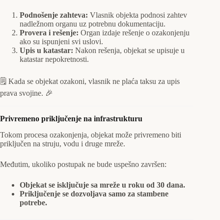
Podnošenje zahteva:
Vlasnik objekta podnosi zahtev
nadležnom organu uz potrebnu dokumentaciju.
Provera i rešenje:
Organ izdaje rešenje o ozakonjenju
ako su ispunjeni svi uslovi.
Upis u katastar:
Nakon rešenja, objekat se upisuje u
katastar nepokretnosti.
🗒️ Kada se objekat ozakoni, vlasnik ne plaća taksu za upis
prava svojine. 🎉
Privremeno priključenje na infrastrukturu
Tokom procesa ozakonjenja, objekat može privremeno biti
priključen na struju, vodu i druge mreže.
Međutim, ukoliko postupak ne bude uspešno završen:
Objekat se isključuje sa mreže u roku od 30 dana.
Priključenje se dozvoljava samo za stambene
potrebe.