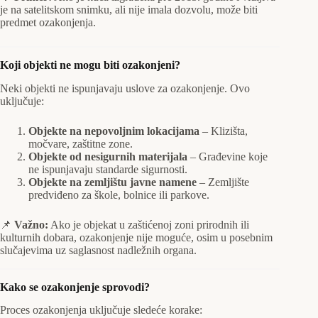
je na satelitskom snimku, ali nije imala dozvolu, može biti
predmet ozakonjenja.
Koji objekti ne mogu biti ozakonjeni?
Neki objekti ne ispunjavaju uslove za ozakonjenje. Ovo
uključuje:
Objekte na nepovoljnim lokacijama
– Klizišta,
močvare, zaštitne zone.
Objekte od nesigurnih materijala
– Građevine koje
ne ispunjavaju standarde sigurnosti.
Objekte na zemljištu javne namene
– Zemljište
predviđeno za škole, bolnice ili parkove.
📌
Važno:
Ako je objekat u zaštićenoj zoni prirodnih ili
kulturnih dobara, ozakonjenje nije moguće, osim u posebnim
slučajevima uz saglasnost nadležnih organa.
Kako se ozakonjenje sprovodi?
Proces ozakonjenja uključuje sledeće korake: