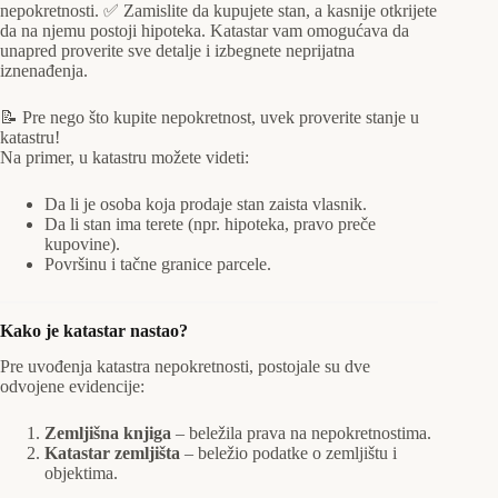
nepokretnosti. ✅ Zamislite da kupujete stan, a kasnije otkrijete
da na njemu postoji hipoteka. Katastar vam omogućava da
unapred proverite sve detalje i izbegnete neprijatna
iznenađenja.
📝 Pre nego što kupite nepokretnost, uvek proverite stanje u
katastru!
Na primer, u katastru možete videti:
Da li je osoba koja prodaje stan zaista vlasnik.
Da li stan ima terete (npr. hipoteka, pravo preče
kupovine).
Površinu i tačne granice parcele.
Kako je katastar nastao?
Pre uvođenja katastra nepokretnosti, postojale su dve
odvojene evidencije:
Zemljišna knjiga
– beležila prava na nepokretnostima.
Katastar zemljišta
– beležio podatke o zemljištu i
objektima.