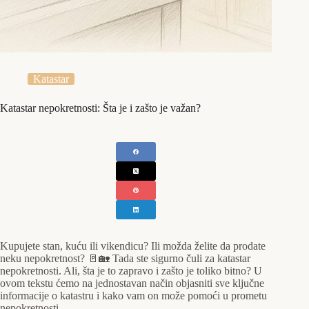
Katastar
Katastar nepokretnosti: Šta je i zašto je važan?
Kupujete stan, kuću ili vikendicu? Ili možda želite da prodate
neku nepokretnost? 🚪🏡 Tada ste sigurno čuli za katastar
nepokretnosti. Ali, šta je to zapravo i zašto je toliko bitno? U
ovom tekstu ćemo na jednostavan način objasniti sve ključne
informacije o katastru i kako vam on može pomoći u prometu
nepokretnosti.