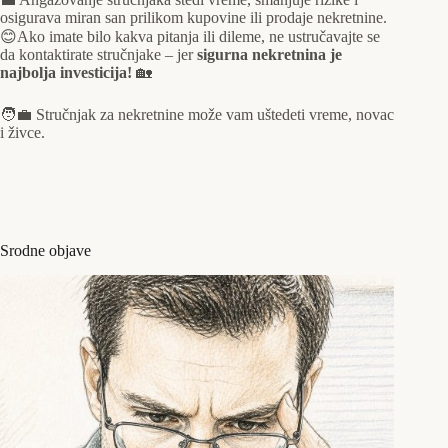
osigurava miran san prilikom kupovine ili prodaje nekretnine.
😊Ako imate bilo kakva pitanja ili dileme, ne ustručavajte se
da kontaktirate stručnjake – jer
sigurna nekretnina je
najbolja investicija!
🏡
🧑‍💼 Stručnjak za nekretnine može vam uštedeti vreme, novac
i živce.
Srodne objave