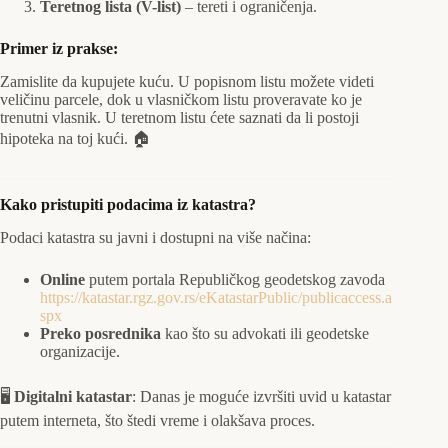
Teretnog lista (V-list)
– tereti i ograničenja.
Primer iz prakse:
Zamislite da kupujete kuću. U popisnom listu možete videti
veličinu parcele, dok u vlasničkom listu proveravate ko je
trenutni vlasnik. U teretnom listu ćete saznati da li postoji
hipoteka na toj kući. 🏠
Kako pristupiti podacima iz katastra?
Podaci katastra su javni i dostupni na više načina:
Online
putem portala Republičkog geodetskog zavoda
https://katastar.rgz.gov.rs/eKatastarPublic/publicaccess.a
spx
Preko posrednika
kao što su advokati ili geodetske
organizacije.
🖥️
Digitalni katastar
: Danas je moguće izvršiti uvid u katastar
putem interneta, što štedi vreme i olakšava proces.