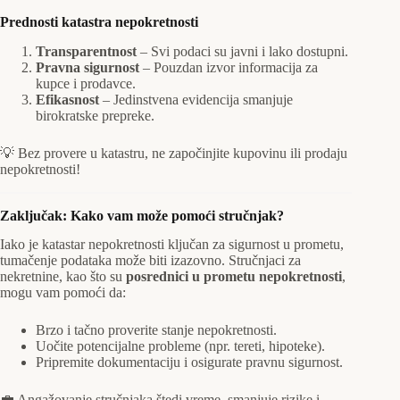
Prednosti katastra nepokretnosti
Transparentnost
– Svi podaci su javni i lako dostupni.
Pravna sigurnost
– Pouzdan izvor informacija za
kupce i prodavce.
Efikasnost
– Jedinstvena evidencija smanjuje
birokratske prepreke.
💡 Bez provere u katastru, ne započinjite kupovinu ili prodaju
nepokretnosti!
Zaključak: Kako vam može pomoći stručnjak?
Iako je katastar nepokretnosti ključan za sigurnost u prometu,
tumačenje podataka može biti izazovno. Stručnjaci za
nekretnine, kao što su
posrednici u prometu nepokretnosti
,
mogu vam pomoći da:
Brzo i tačno proverite stanje nepokretnosti.
Uočite potencijalne probleme (npr. tereti, hipoteke).
Pripremite dokumentaciju i osigurate pravnu sigurnost.
💼 Angažovanje stručnjaka štedi vreme, smanjuje rizike i