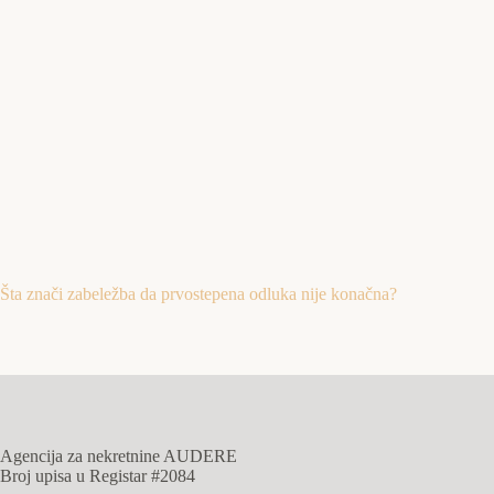
Šta znači zabeležba da prvostepena odluka nije konačna?
Agencija za nekretnine AUDERE
Broj upisa u Registar #2084