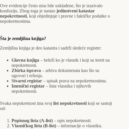
Ove evidencije često nisu bile usklađene, što je izazivalo
konfuziju. Zbog toga je nastao
jedinstveni katastar
nepokretnosti
, koji objedinjuje i pravne i faktičke podatke o
nepokretnostima.
Šta je zemljišna knjiga?
Zemljišna knjiga je deo katastra i sadrži sledeće registre:
Glavna knjiga
– beleži ko je vlasnik i koji su tereti na
nepokretnosti.
Zbirka isprava
– arhiva dokumenata kao što su
ugovori i rešenja.
Stvarni registar
– spisak prava na nepokretnostima.
Imenični registar
– lista vlasnika i njihovih
nepokretnosti.
Svaka nepokretnost ima svoj
list nepokretnosti
koji se sastoji
od:
Popisnog lista (A-list)
– opis nepokretnosti.
Vlasničkog lista (B-list)
– informacije o vlasniku.