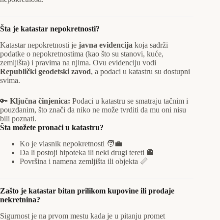
Šta je katastar nepokretnosti?
Katastar nepokretnosti je
javna evidencija
koja sadrži
podatke o nepokretnostima (kao što su stanovi, kuće,
zemljišta) i pravima na njima. Ovu evidenciju vodi
Republički geodetski zavod
, a podaci u katastru su dostupni
svima.
🔑
Ključna činjenica:
Podaci u katastru se smatraju tačnim i
pouzdanim, što znači da niko ne može tvrditi da mu oni nisu
bili poznati.
Šta možete pronaći u katastru?
Ko je vlasnik nepokretnosti 🧑‍💼
Da li postoji hipoteka ili neki drugi tereti 🏦
Površina i namena zemljišta ili objekta 📏
Zašto je katastar bitan prilikom kupovine ili prodaje
nekretnina?
Sigurnost je na prvom mestu kada je u pitanju promet